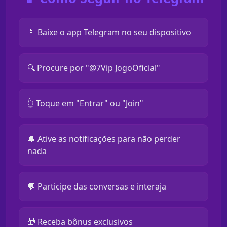
📱 Baixe o app Telegram no seu dispositivo
🔍 Procure por "@7Vip JogoOficial"
👆 Toque em "Entrar" ou "Join"
🔔 Ative as notificações para não perder
nada
💬 Participe das conversas e interaja
🎁 Receba bônus exclusivos