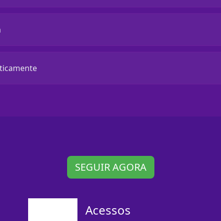
a
aticamente
SEGUIR AGORA
Acessos