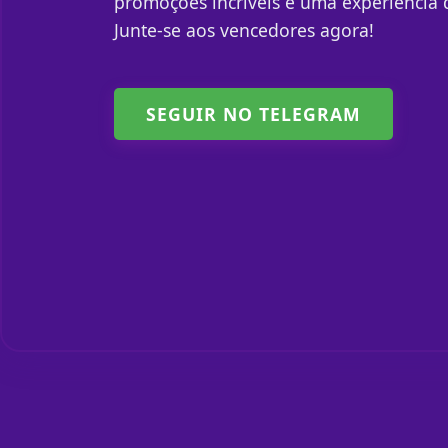
promoções incríveis e uma experiência d
Junte-se aos vencedores agora!
SEGUIR NO TELEGRAM