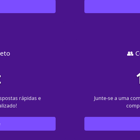
reto
👥 
t
espostas rápidas e
Junte-se a uma com
lizado!
compa
e