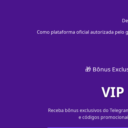
De
Como plataforma oficial autorizada pelo go
🎁 Bônus Exclu
VIP
Receba bônus exclusivos do Telegra
e códigos promocionai