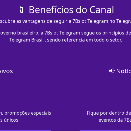
📱 Benefícios do Canal
scubra as vantagens de seguir a 7Bslot Telegram no Teleg
verno brasileiro, a 7Bslot Telegram segue os princípios de
Telegram Brasil , sendo referência em todo o setor.
sivos
📢 Notí
m, promoções especiais
Fique por dentro d
s únicos!
eventos da 7B