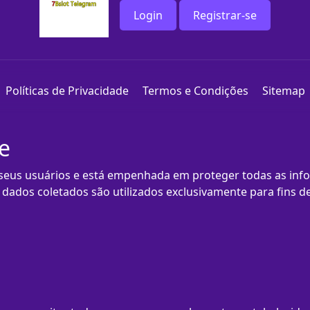
Login
Registrar-se
Políticas de Privacidade
Termos e Condições
Sitemap
de
e seus usuários e está empenhada em proteger todas as in
dados coletados são utilizados exclusivamente para fins d