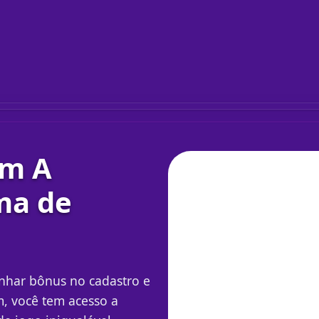
am A
ma de
anhar bônus no cadastro e
, você tem acesso a