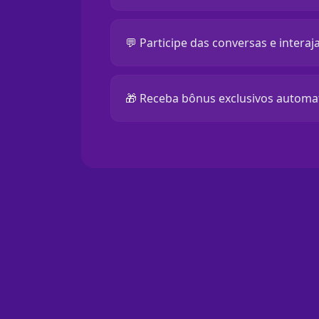
💬 Participe das conversas e interaj
🎁 Receba bônus exclusivos autom