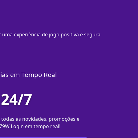
 uma experiência de jogo positiva e segura
cias em Tempo Real
24/7
e todas as novidades, promoções e
 79W Login em tempo real!