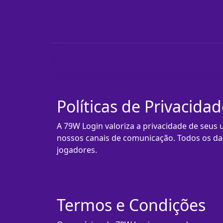
Políticas de Privacida
A 79W Login valoriza a privacidade de seus
nossos canais de comunicação. Todos os dad
jogadores.
Termos e Condições