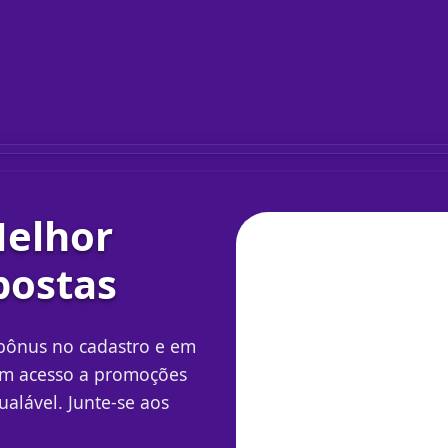
Melhor
postas
bônus no cadastro e em
em acesso a promoções
ualável. Junte-se aos