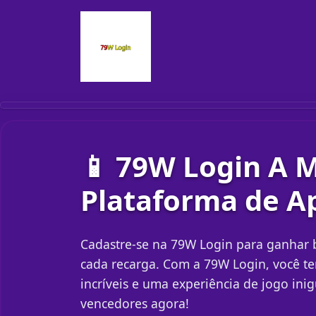
📱 79W Login A 
Plataforma de A
Cadastre-se na 79W Login para ganhar 
cada recarga. Com a 79W Login, você t
incríveis e uma experiência de jogo inig
vencedores agora!