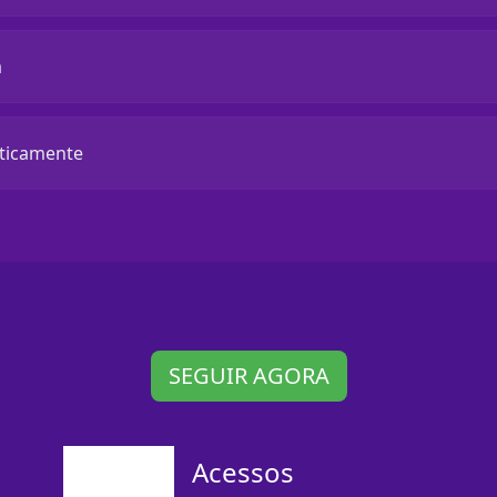
a
aticamente
SEGUIR AGORA
Acessos