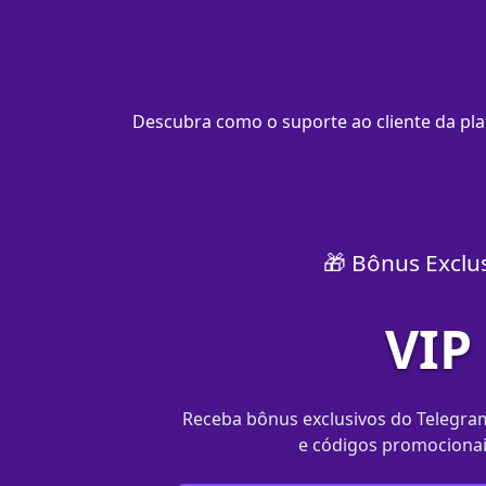
Descubra como o suporte ao cliente da pla
🎁 Bônus Exclu
VIP
Receba bônus exclusivos do Telegra
e códigos promocionai