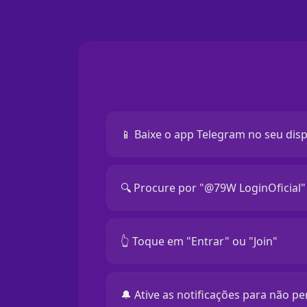
📱 Baixe o app Telegram no seu disp
🔍 Procure por "@79W LoginOficial"
👆 Toque em "Entrar" ou "Join"
🔔 Ative as notificações para não p