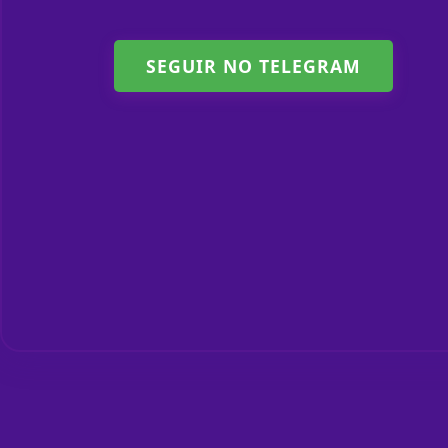
SEGUIR NO TELEGRAM