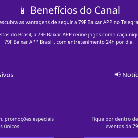
📱 Benefícios do Canal
escubra as vantagens de seguir a 79F Baixar APP no Telegr
tas do Brasil, a 79F Baixar APP reúne jogos como caça-níq
79F Baixar APP Brasil , com entretenimento 24h por dia.
sivos
📢 Notí
m, promoções especiais
Fique por dentro d
s únicos!
eventos da 79