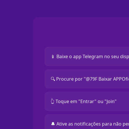
📱 Baixe o app Telegram no seu disp
🔍 Procure por "@79F Baixar APPOfic
👆 Toque em "Entrar" ou "Join"
🔔 Ative as notificações para não p