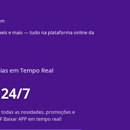
am
ueis e mais — tudo na plataforma online da
cias em Tempo Real
24/7
e todas as novidades, promoções e
F Baixar APP em tempo real!