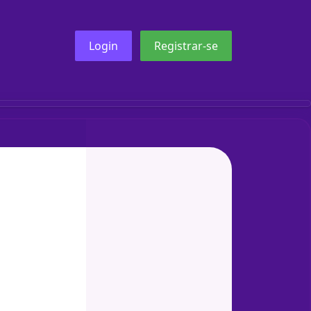
Login
Registrar-se