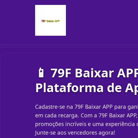
📱 79F Baixar AP
Plataforma de A
Cadastre-se na 79F Baixar APP para gan
em cada recarga. Com a 79F Baixar APP,
promoções incríveis e uma experiência d
Junte-se aos vencedores agora!