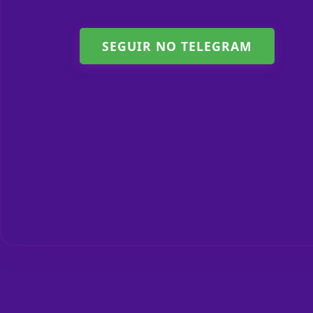
SEGUIR NO TELEGRAM