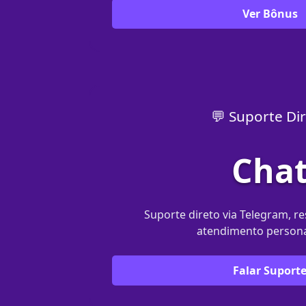
Ver Bônus
💬 Suporte Di
Cha
Suporte direto via Telegram, r
atendimento persona
Falar Suport