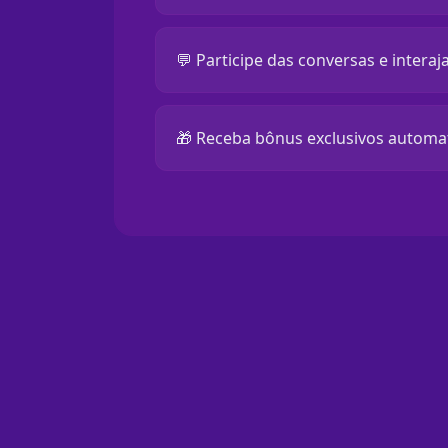
💬 Participe das conversas e interaj
🎁 Receba bônus exclusivos autom