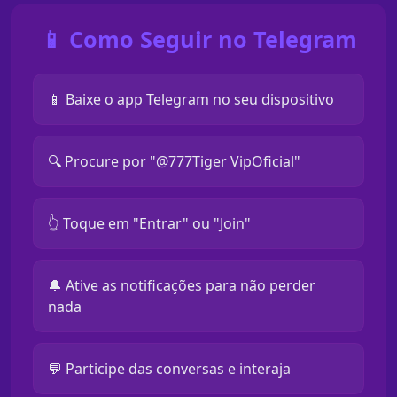
📱 Como Seguir no Telegram
📱 Baixe o app Telegram no seu dispositivo
🔍 Procure por "@777Tiger VipOficial"
👆 Toque em "Entrar" ou "Join"
🔔 Ative as notificações para não perder
nada
💬 Participe das conversas e interaja