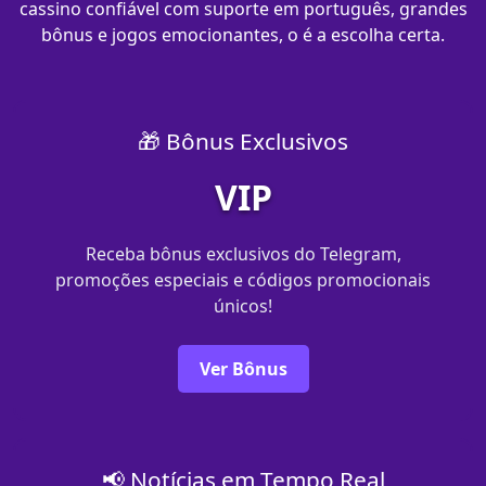
cassino confiável com suporte em português, grandes
bônus e jogos emocionantes, o é a escolha certa.
🎁 Bônus Exclusivos
VIP
Receba bônus exclusivos do Telegram,
promoções especiais e códigos promocionais
únicos!
Ver Bônus
📢 Notícias em Tempo Real