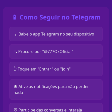
📱 Como Seguir no Telegram
📱 Baixe o app Telegram no seu dispositivo
🔍 Procure por "@777OxOficial"
👆 Toque em "Entrar" ou "Join"
🔔 Ative as notificações para não perder
nada
💬 Participe das conversas e interaja