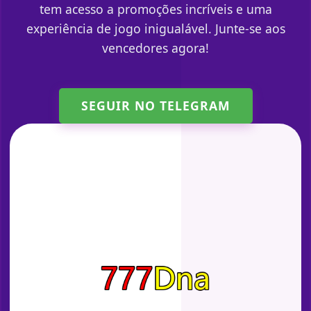
tem acesso a promoções incríveis e uma
experiência de jogo inigualável. Junte-se aos
vencedores agora!
SEGUIR NO TELEGRAM