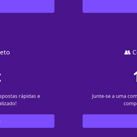
reto
👥 
t
espostas rápidas e
Junte-se a uma com
lizado!
compa
e