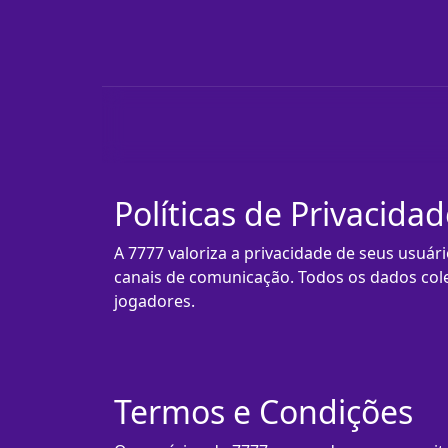
Políticas de Privacida
A 7777 valoriza a privacidade de seus usuá
canais de comunicação. Todos os dados cole
jogadores.
Termos e Condições