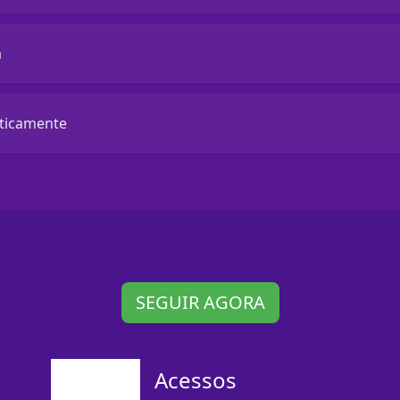
a
aticamente
SEGUIR AGORA
Acessos