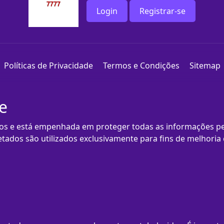
Login
Registrar-se
Políticas de Privacidade
Termos e Condições
Sitemap
de
rios e está empenhada em proteger todas as informações p
tados são utilizados exclusivamente para fins de melhoria