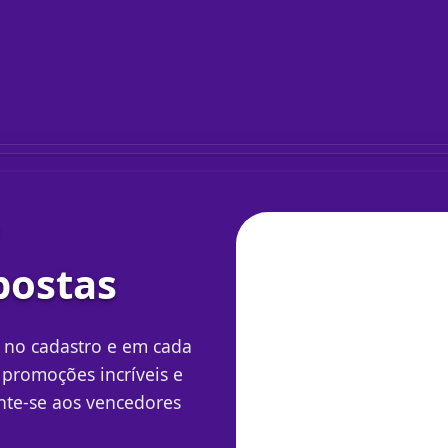
postas
 no cadastro e em cada
 promoções incríveis e
unte-se aos vencedores