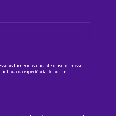
essoais fornecidas durante o uso de nossos
 contínua da experiência de nossos