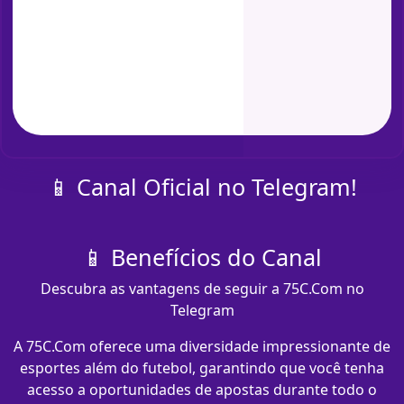
📱 Canal Oficial no Telegram!
📱 Benefícios do Canal
Descubra as vantagens de seguir a 75C.Com no
Telegram
A 75C.Com oferece uma diversidade impressionante de
esportes além do futebol, garantindo que você tenha
acesso a oportunidades de apostas durante todo o