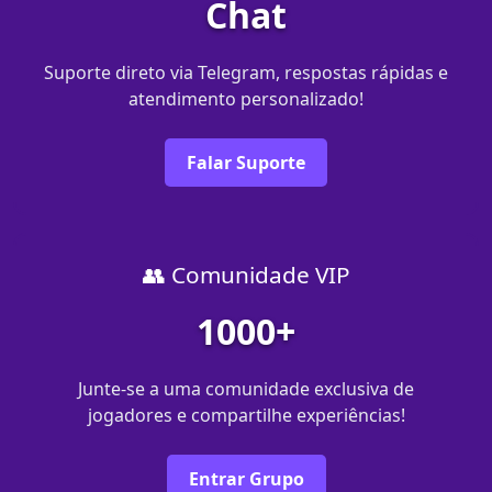
Chat
Suporte direto via Telegram, respostas rápidas e
atendimento personalizado!
Falar Suporte
👥 Comunidade VIP
1000+
Junte-se a uma comunidade exclusiva de
jogadores e compartilhe experiências!
Entrar Grupo