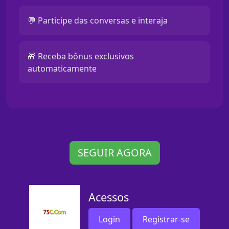
💬 Participe das conversas e interaja
🎁 Receba bônus exclusivos
automaticamente
SEGUIR AGORA
Acessos
Login
Registrar-se