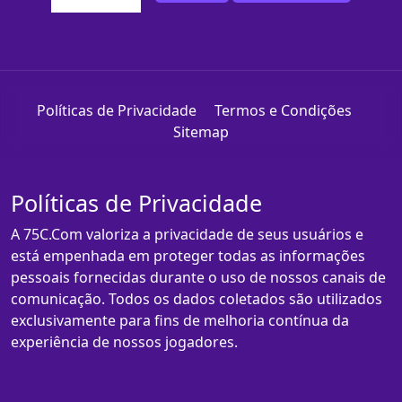
Políticas de Privacidade
Termos e Condições
Sitemap
Políticas de Privacidade
A 75C.Com valoriza a privacidade de seus usuários e
está empenhada em proteger todas as informações
pessoais fornecidas durante o uso de nossos canais de
comunicação. Todos os dados coletados são utilizados
exclusivamente para fins de melhoria contínua da
experiência de nossos jogadores.