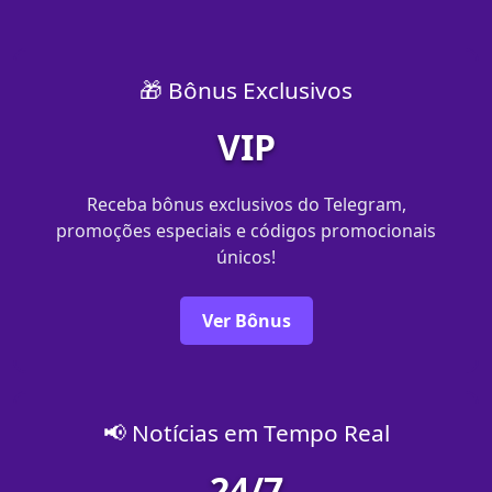
🎁 Bônus Exclusivos
VIP
Receba bônus exclusivos do Telegram,
promoções especiais e códigos promocionais
únicos!
Ver Bônus
📢 Notícias em Tempo Real
24/7