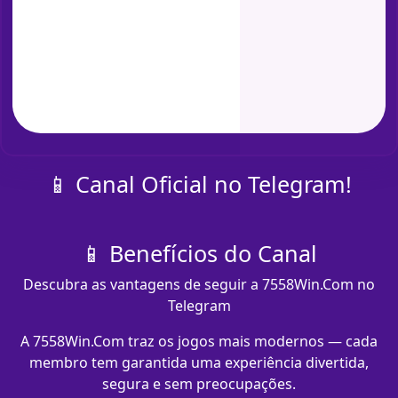
📱 Canal Oficial no Telegram!
📱 Benefícios do Canal
Descubra as vantagens de seguir a 7558Win.Com no
Telegram
A 7558Win.Com traz os jogos mais modernos — cada
membro tem garantida uma experiência divertida,
segura e sem preocupações.