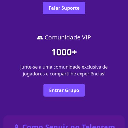
Falar Suporte
👥 Comunidade VIP
1000+
Junte-se a uma comunidade exclusiva de
jogadores e compartilhe experiências!
Entrar Grupo
📱 Como Seguir no Telegram