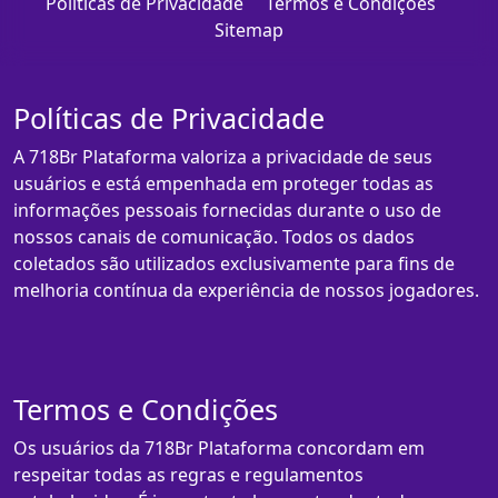
Políticas de Privacidade
Termos e Condições
Sitemap
Políticas de Privacidade
A 718Br Plataforma valoriza a privacidade de seus
usuários e está empenhada em proteger todas as
informações pessoais fornecidas durante o uso de
nossos canais de comunicação. Todos os dados
coletados são utilizados exclusivamente para fins de
melhoria contínua da experiência de nossos jogadores.
Termos e Condições
Os usuários da 718Br Plataforma concordam em
respeitar todas as regras e regulamentos