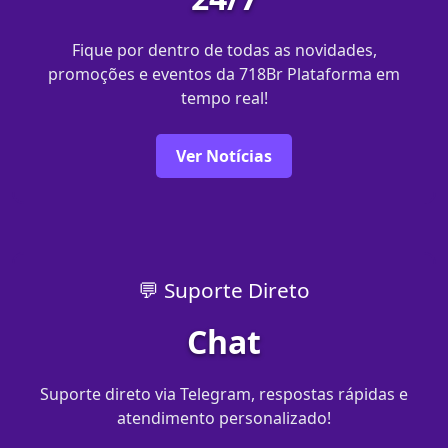
Fique por dentro de todas as novidades,
promoções e eventos da 718Br Plataforma em
tempo real!
Ver Notícias
💬 Suporte Direto
Chat
Suporte direto via Telegram, respostas rápidas e
atendimento personalizado!