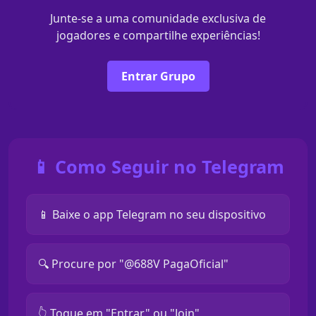
Junte-se a uma comunidade exclusiva de
jogadores e compartilhe experiências!
Entrar Grupo
📱 Como Seguir no Telegram
📱 Baixe o app Telegram no seu dispositivo
🔍 Procure por "@688V PagaOficial"
👆 Toque em "Entrar" ou "Join"