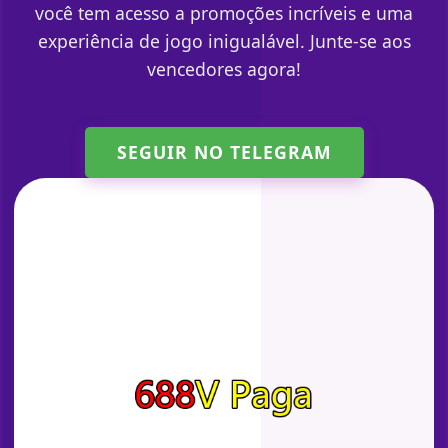
você tem acesso a promoções incríveis e uma
experiência de jogo inigualável. Junte-se aos
vencedores agora!
SEGUIR NO TELEGRAM