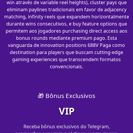
win através de variable reel heights), cluster pays que
eliminam paylines tradicionais em favor de adjacency
matching, infinity reels que expandem horizontalmente
durante wins consecutivos, e buy feature options que
permitem aos jogadores purchasing direct access aos
bonus rounds mediante premium pago. Esta
vanguarda de innovation positions 688V Paga como
destination para players que buscam cutting-edge
gaming experiences que transcendem formatos
convencionais.
🎁 Bônus Exclusivos
VIP
Receba bônus exclusivos do Telegram,