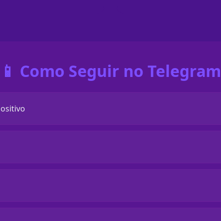
📱 Como Seguir no Telegram
ositivo