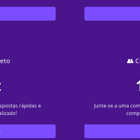
reto
👥 
t
espostas rápidas e
Junte-se a uma com
lizado!
compa
e