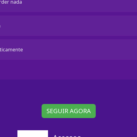
erder nada
a
aticamente
SEGUIR AGORA