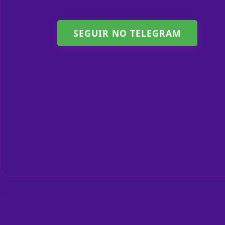
SEGUIR NO TELEGRAM