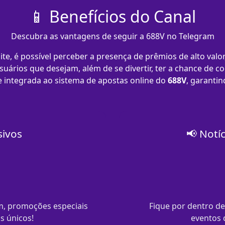
📱 Benefícios do Canal
Descubra as vantagens de seguir a 688V no Telegram
te, é possível perceber a presença de prêmios de alto val
usuários que desejam, além de se divertir, ter a chance de c
te integrada ao sistema de apostas online do
688V
, garanti
sivos
📢 Notí
m, promoções especiais
Fique por dentro d
s únicos!
eventos 