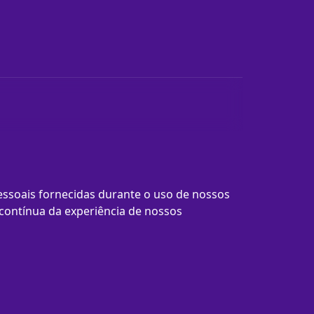
essoais fornecidas durante o uso de nossos
 contínua da experiência de nossos