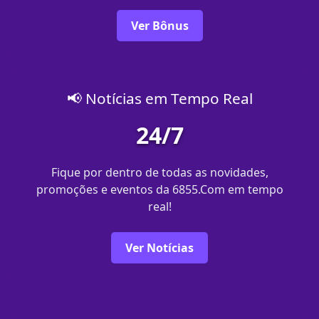
Ver Bônus
📢 Notícias em Tempo Real
24/7
Fique por dentro de todas as novidades,
promoções e eventos da 6855.Com em tempo
real!
Ver Notícias