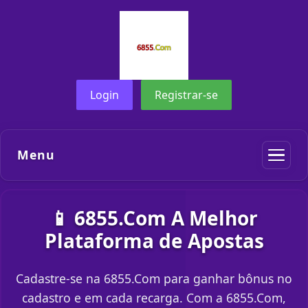
Login
Registrar-se
Menu
📱 6855.Com A Melhor
Plataforma de Apostas
Cadastre-se na 6855.Com para ganhar bônus no
cadastro e em cada recarga. Com a 6855.Com,