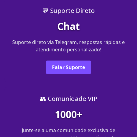
💬 Suporte Direto
Chat
Suporte direto via Telegram, respostas rápidas e
atendimento personalizado!
Falar Suporte
👥 Comunidade VIP
1000+
Junte-se a uma comunidade exclusiva de