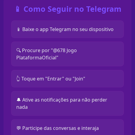
📱 Como Seguir no Telegram
📱 Baixe o app Telegram no seu dispositivo
🔍 Procure por "@678 Jogo
PlataformaOficial"
👆 Toque em "Entrar" ou "Join"
🔔 Ative as notificações para não perder
nada
💬 Participe das conversas e interaja