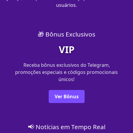
usuários.
🎁 Bônus Exclusivos
VIP
Receba bônus exclusivos do Telegram,
promoções especiais e códigos promocionais
únicos!
Ver Bônus
📢 Notícias em Tempo Real