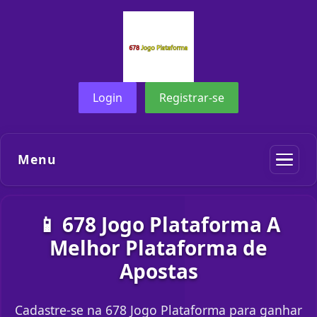
Login
Registrar-se
Menu
📱 678 Jogo Plataforma A
Melhor Plataforma de
Apostas
Cadastre-se na 678 Jogo Plataforma para ganhar