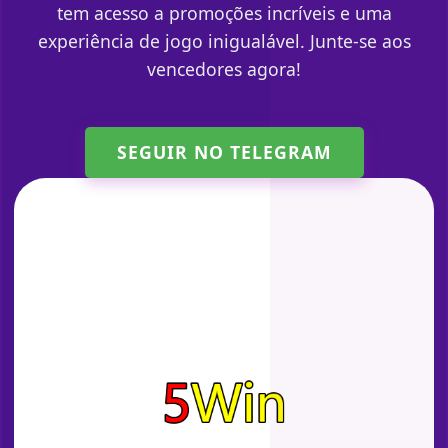
tem acesso a promoções incríveis e uma
experiência de jogo inigualável. Junte-se aos
vencedores agora!
SEGUIR NO TELEGRAM