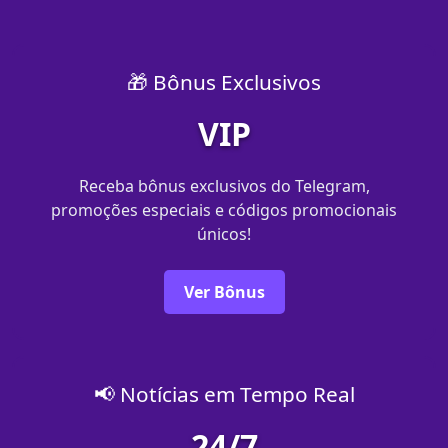
🎁 Bônus Exclusivos
VIP
Receba bônus exclusivos do Telegram,
promoções especiais e códigos promocionais
únicos!
Ver Bônus
📢 Notícias em Tempo Real
24/7