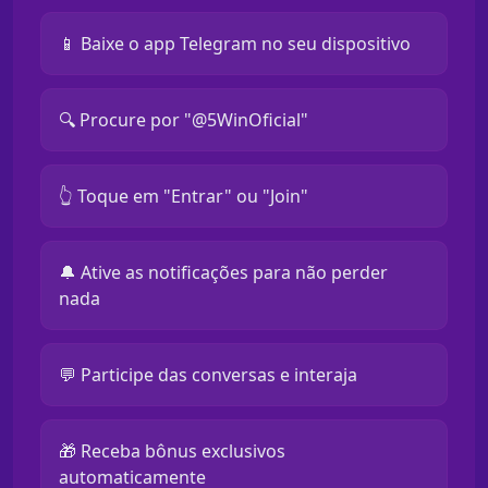
📱 Baixe o app Telegram no seu dispositivo
🔍 Procure por "@5WinOficial"
👆 Toque em "Entrar" ou "Join"
🔔 Ative as notificações para não perder
nada
💬 Participe das conversas e interaja
🎁 Receba bônus exclusivos
automaticamente