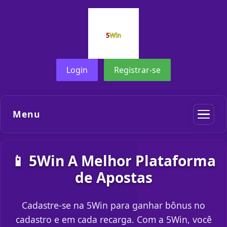
Login
Registrar-se
Menu
📱 5Win A Melhor Plataforma
de Apostas
Cadastre-se na 5Win para ganhar bônus no
cadastro e em cada recarga. Com a 5Win, você