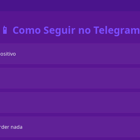
📱 Como Seguir no Telegram
ositivo
erder nada