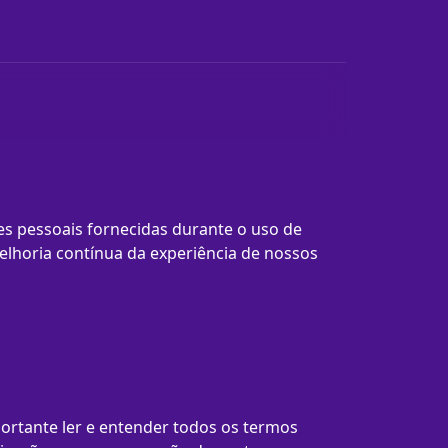
es pessoais fornecidas durante o uso de
elhoria contínua da experiência de nossos
ortante ler e entender todos os termos