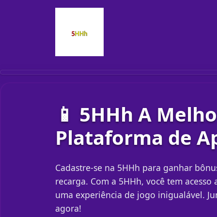
📱 5HHh A Melho
Plataforma de A
Cadastre-se na 5HHh para ganhar bônu
recarga. Com a 5HHh, você tem acesso a
uma experiência de jogo inigualável. J
agora!