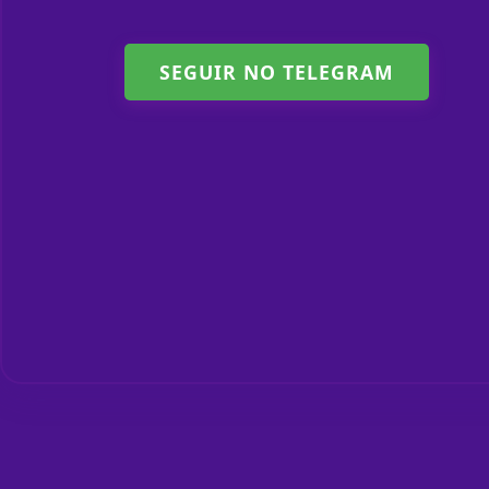
SEGUIR NO TELEGRAM