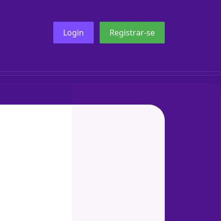
Login
Registrar-se