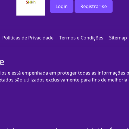
Login
Registrar-se
Políticas de Privacidade
Termos e Condições
Sitemap
de
ários e está empenhada em proteger todas as informações p
tados são utilizados exclusivamente para fins de melhoria