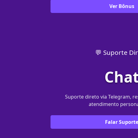
Ver Bônus
💬 Suporte Di
Cha
Suporte direto via Telegram, r
atendimento persona
Falar Suport