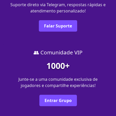
Suporte direto via Telegram, respostas rápidas e
atendimento personalizado!
Falar Suporte
👥 Comunidade VIP
1000+
Junte-se a uma comunidade exclusiva de
jogadores e compartilhe experiências!
Entrar Grupo