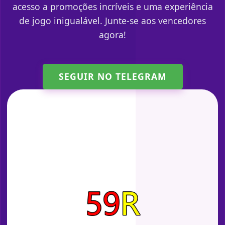
acesso a promoções incríveis e uma experiência
de jogo inigualável. Junte-se aos vencedores
agora!
SEGUIR NO TELEGRAM