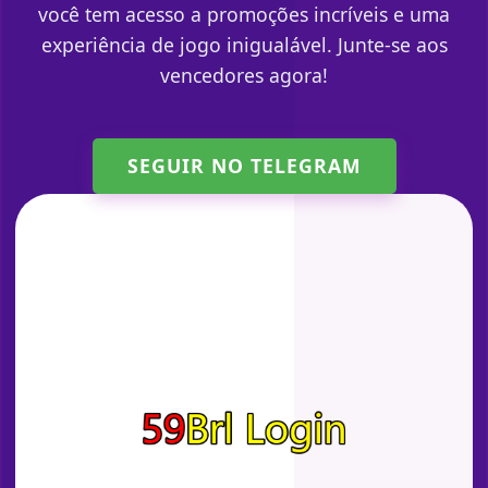
você tem acesso a promoções incríveis e uma
experiência de jogo inigualável. Junte-se aos
vencedores agora!
SEGUIR NO TELEGRAM