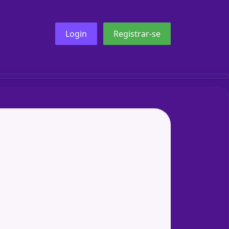
Login
Registrar-se