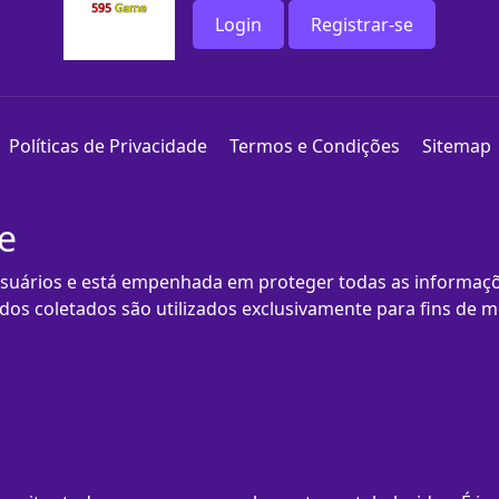
Login
Registrar-se
Políticas de Privacidade
Termos e Condições
Sitemap
de
 usuários e está empenhada em proteger todas as informaçõ
os coletados são utilizados exclusivamente para fins de m