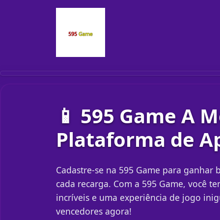
📱 595 Game A M
Plataforma de A
Cadastre-se na 595 Game para ganhar 
cada recarga. Com a 595 Game, você t
incríveis e uma experiência de jogo inig
vencedores agora!