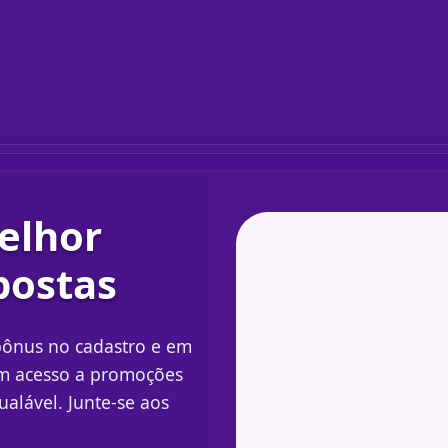
elhor
postas
bônus no cadastro e em
em acesso a promoções
ualável. Junte-se aos