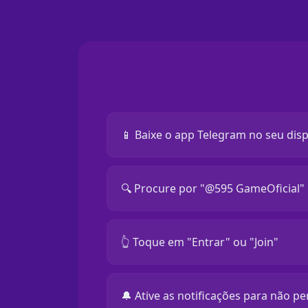
📱 Baixe o app Telegram no seu disp
🔍 Procure por "@595 GameOficial"
👆 Toque em "Entrar" ou "Join"
🔔 Ative as notificações para não p