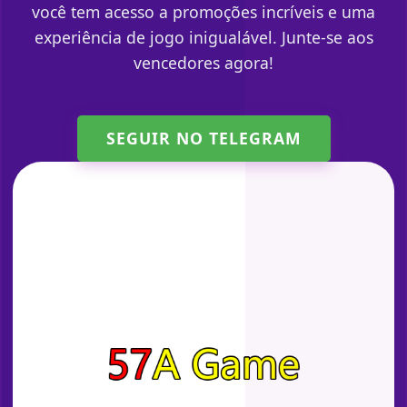
você tem acesso a promoções incríveis e uma
experiência de jogo inigualável. Junte-se aos
vencedores agora!
SEGUIR NO TELEGRAM