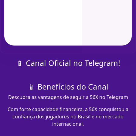
📱 Canal Oficial no Telegram!
📱 Benefícios do Canal
Descubra as vantagens de seguir a 56X no Telegram
Com forte capacidade financeira, a 56X conquistou a
confiança dos jogadores no Brasil e no mercado
internacional.