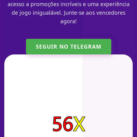
acesso a promoções incríveis e uma experiência
de jogo inigualável. Junte-se aos vencedores
agora!
SEGUIR NO TELEGRAM