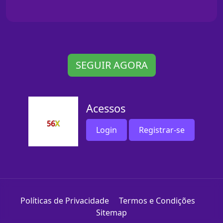
SEGUIR AGORA
Acessos
Login
Registrar-se
Políticas de Privacidade
Termos e Condições
Sitemap