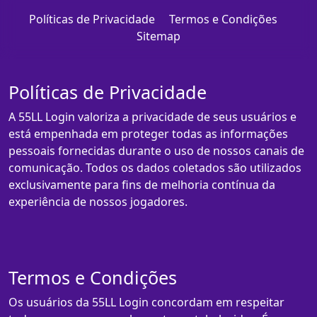
Políticas de Privacidade
Termos e Condições
Sitemap
Políticas de Privacidade
A 55LL Login valoriza a privacidade de seus usuários e
está empenhada em proteger todas as informações
pessoais fornecidas durante o uso de nossos canais de
comunicação. Todos os dados coletados são utilizados
exclusivamente para fins de melhoria contínua da
experiência de nossos jogadores.
Termos e Condições
Os usuários da 55LL Login concordam em respeitar