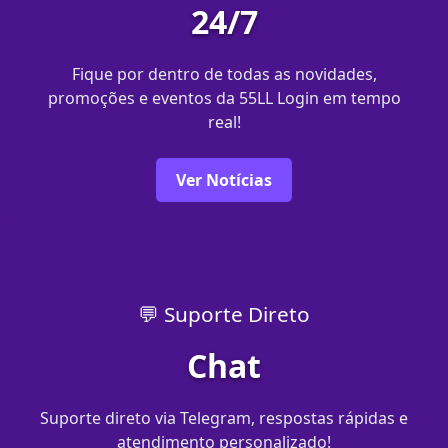
24/7
Fique por dentro de todas as novidades,
promoções e eventos da 55LL Login em tempo
real!
Ver Notícias
💬 Suporte Direto
Chat
Suporte direto via Telegram, respostas rápidas e
atendimento personalizado!