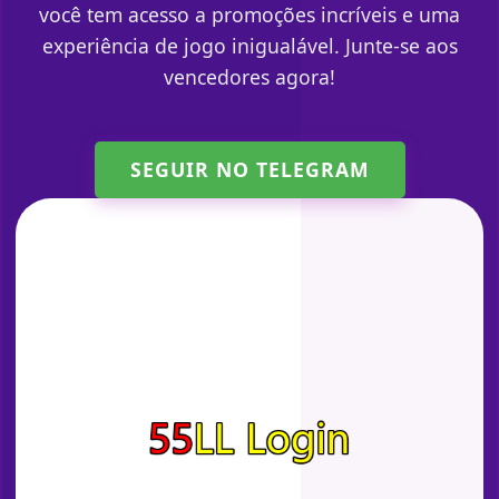
você tem acesso a promoções incríveis e uma
experiência de jogo inigualável. Junte-se aos
vencedores agora!
SEGUIR NO TELEGRAM