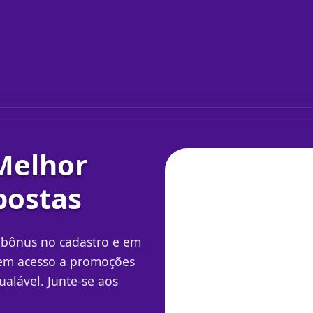
Melhor
postas
 bônus no cadastro e em
tem acesso a promoções
ualável. Junte-se aos