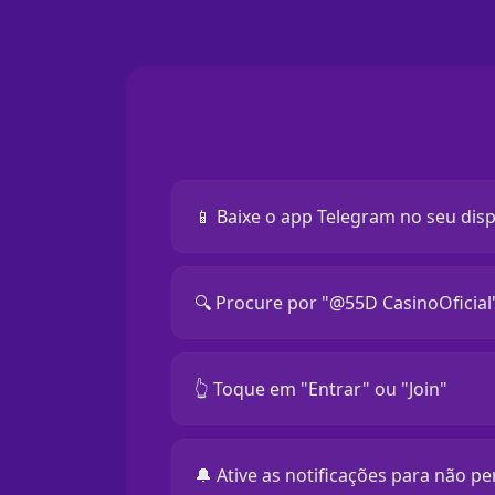
📱 Baixe o app Telegram no seu disp
🔍 Procure por "@55D CasinoOficial
👆 Toque em "Entrar" ou "Join"
🔔 Ative as notificações para não p