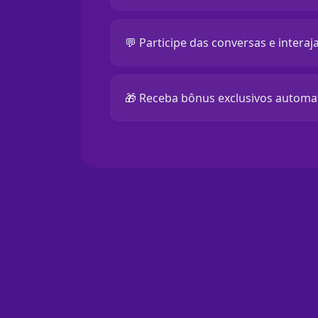
💬 Participe das conversas e interaj
🎁 Receba bônus exclusivos autom