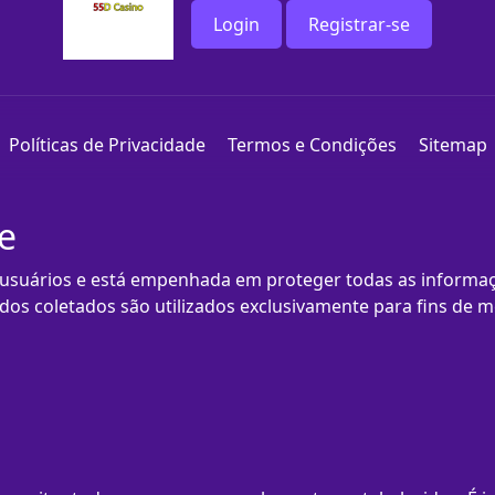
Login
Registrar-se
Políticas de Privacidade
Termos e Condições
Sitemap
de
s usuários e está empenhada em proteger todas as informa
os coletados são utilizados exclusivamente para fins de m