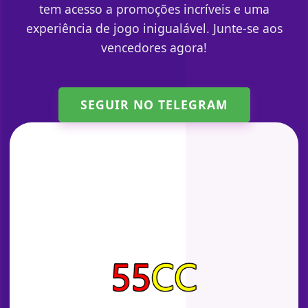
tem acesso a promoções incríveis e uma
experiência de jogo inigualável. Junte-se aos
vencedores agora!
SEGUIR NO TELEGRAM