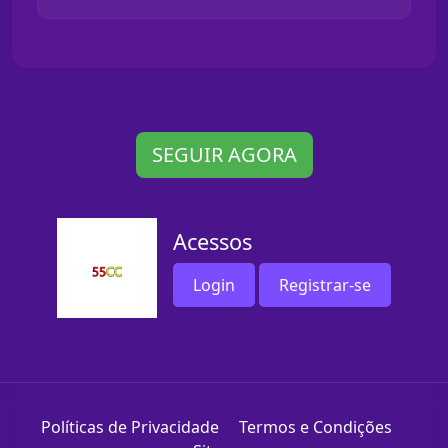
SEGUIR AGORA
Acessos
Login
Registrar-se
Políticas de Privacidade
Termos e Condições