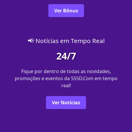
Ver Bônus
📢 Notícias em Tempo Real
24/7
Fique por dentro de todas as novidades,
promoções e eventos da 555D.Com em tempo
real!
Ver Notícias