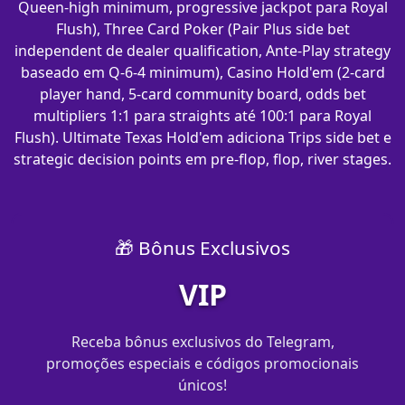
Queen-high minimum, progressive jackpot para Royal
Flush), Three Card Poker (Pair Plus side bet
independent de dealer qualification, Ante-Play strategy
baseado em Q-6-4 minimum), Casino Hold'em (2-card
player hand, 5-card community board, odds bet
multipliers 1:1 para straights até 100:1 para Royal
Flush). Ultimate Texas Hold'em adiciona Trips side bet e
strategic decision points em pre-flop, flop, river stages.
🎁 Bônus Exclusivos
VIP
Receba bônus exclusivos do Telegram,
promoções especiais e códigos promocionais
únicos!