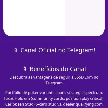
📱 Canal Oficial no Telegram!
📱 Benefícios do Canal
Descubra as vantagens de seguir a 555D.Com no
Telegram
Portfolio de poker variants spans strategic spectrum:
Texas Hold'em (community cards, position play critical),
Caribbean Stud (5-card stud vs. dealer qualifying com