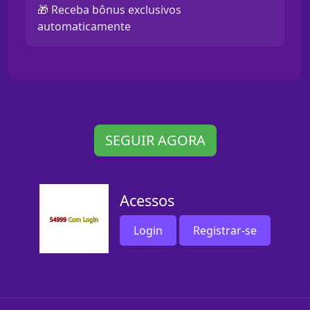
🎁 Receba bônus exclusivos
automaticamente
SEGUIR AGORA
Acessos
Login
Registrar-se