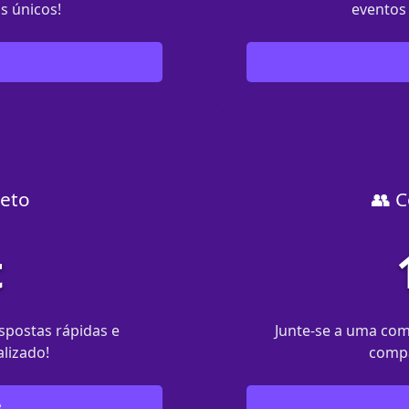
s únicos!
eventos
reto
👥 
t
espostas rápidas e
Junte-se a uma com
lizado!
compa
e