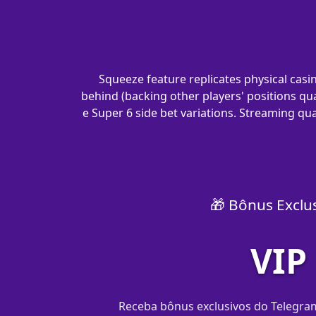
Squeeze feature replicates physical casi
behind (backing other players' positions qu
e Super 6 side bet variations. Streaming qu
🎁 Bônus Exclu
VIP
Receba bônus exclusivos do Telegra