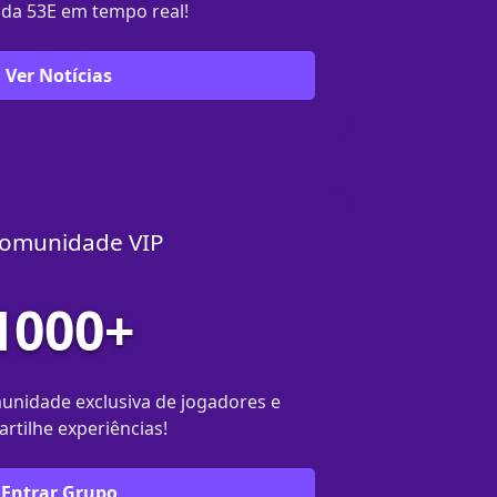
 da 53E em tempo real!
Ver Notícias
Comunidade VIP
1000+
unidade exclusiva de jogadores e
rtilhe experiências!
Entrar Grupo