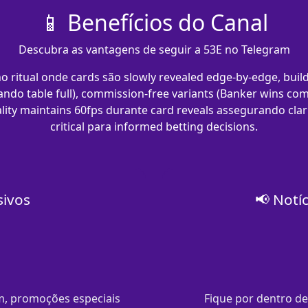
📱 Benefícios do Canal
Descubra as vantagens de seguir a 53E no Telegram
no ritual onde cards são slowly revealed edge-by-edge, build
ando table full), commission-free variants (Banker wins co
ality maintains 60fps durante card reveals assegurando clari
critical para informed betting decisions.
sivos
📢 Notí
m, promoções especiais
Fique por dentro d