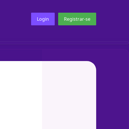
Login
Registrar-se