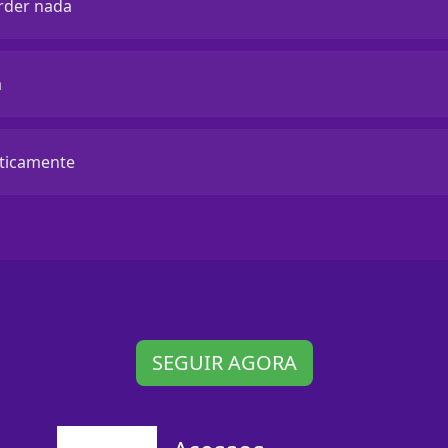
erder nada
a
aticamente
SEGUIR AGORA