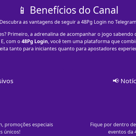
📱 Benefícios do Canal
Descubra as vantagens de seguir a 48Pg Login no Telegra
es? Primeiro, a adrenalina de acompanhar o jogo sabendo q
. E, com o
48Pg Login
, você tem uma plataforma que combin
eita tanto para iniciantes quanto para apostadores experie
sivos
📢 Notí
m, promoções especiais
Fique por dentro d
s únicos!
eventos da 