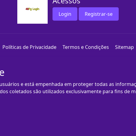
Acessos
Login
Registrar-se
Políticas de Privacidade
Termos e Condições
Sitemap
de
s usuários e está empenhada em proteger todas as informa
os coletados são utilizados exclusivamente para fins de m