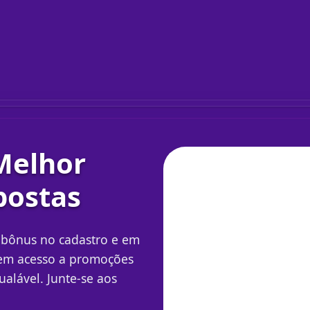
Melhor
postas
 bônus no cadastro e em
tem acesso a promoções
ualável. Junte-se aos