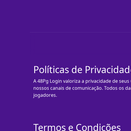
Políticas de Privacida
A 48Pg Login valoriza a privacidade de seu
nossos canais de comunicação. Todos os dad
jogadores.
Termos e Condições