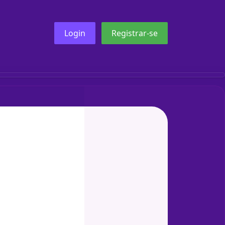
Login
Registrar-se