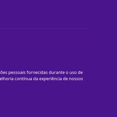
ções pessoais fornecidas durante o uso de
elhoria contínua da experiência de nossos