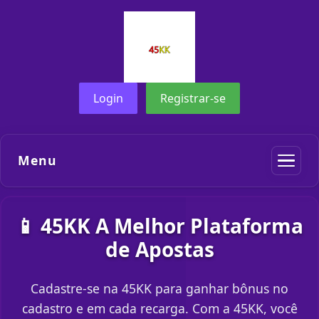
Login
Registrar-se
Menu
📱 45KK A Melhor Plataforma
de Apostas
Cadastre-se na 45KK para ganhar bônus no
cadastro e em cada recarga. Com a 45KK, você