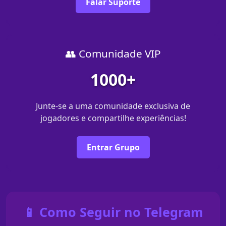
Falar Suporte
👥 Comunidade VIP
1000+
Junte-se a uma comunidade exclusiva de
jogadores e compartilhe experiências!
Entrar Grupo
📱 Como Seguir no Telegram