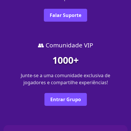
Falar Suporte
👥 Comunidade VIP
1000+
Junte-se a uma comunidade exclusiva de
jogadores e compartilhe experiências!
Entrar Grupo