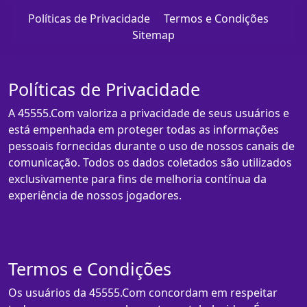
Políticas de Privacidade
Termos e Condições
Sitemap
Políticas de Privacidade
A 45555.Com valoriza a privacidade de seus usuários e
está empenhada em proteger todas as informações
pessoais fornecidas durante o uso de nossos canais de
comunicação. Todos os dados coletados são utilizados
exclusivamente para fins de melhoria contínua da
experiência de nossos jogadores.
Termos e Condições
Os usuários da 45555.Com concordam em respeitar