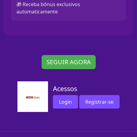
🎁 Receba bônus exclusivos
automaticamente
SEGUIR AGORA
Acessos
Login
Registrar-se