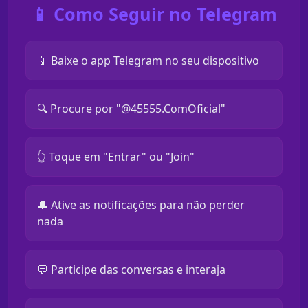
📱 Como Seguir no Telegram
📱 Baixe o app Telegram no seu dispositivo
🔍 Procure por "@45555.ComOficial"
👆 Toque em "Entrar" ou "Join"
🔔 Ative as notificações para não perder
nada
💬 Participe das conversas e interaja