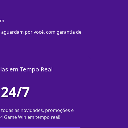
am
s aguardam por você, com garantia de
cias em Tempo Real
24/7
e todas as novidades, promoções e
44 Game Win em tempo real!