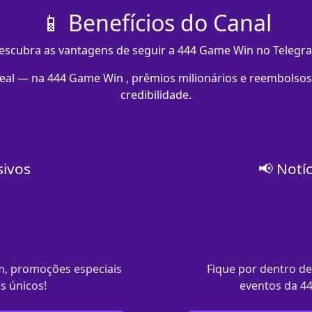
📱 Benefícios do Canal
escubra as vantagens de seguir a 444 Game Win no Telegr
real — na 444 Game Win , prêmios milionários e reembolso
credibilidade.
sivos
📢 Notí
m, promoções especiais
Fique por dentro d
s únicos!
eventos da 4