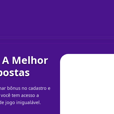
 A Melhor
postas
ar bônus no cadastro e
você tem acesso a
e jogo inigualável.