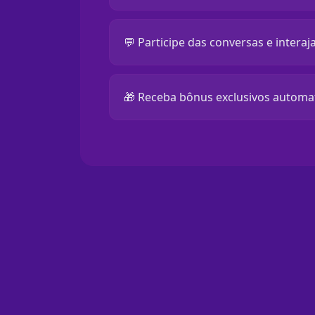
💬 Participe das conversas e interaj
🎁 Receba bônus exclusivos autom