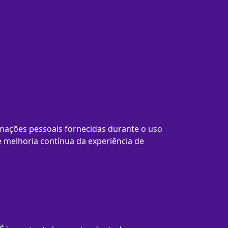
mações pessoais fornecidas durante o uso
e melhoria contínua da experiência de