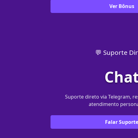
Ver Bônus
💬 Suporte Di
Cha
Suporte direto via Telegram, r
atendimento persona
Falar Suport