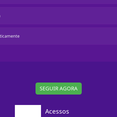
a
aticamente
SEGUIR AGORA
Acessos