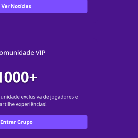
Ver Notícias
Comunidade VIP
1000+
unidade exclusiva de jogadores e
rtilhe experiências!
Entrar Grupo