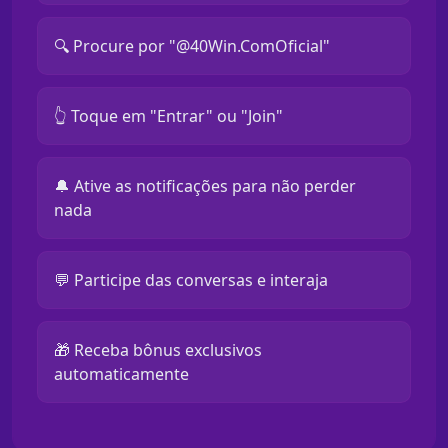
🔍 Procure por "@40Win.ComOficial"
👆 Toque em "Entrar" ou "Join"
🔔 Ative as notificações para não perder
nada
💬 Participe das conversas e interaja
🎁 Receba bônus exclusivos
automaticamente