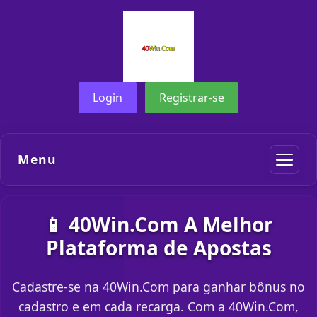
Login
Registrar-se
Menu
📱 40Win.Com A Melhor
Plataforma de Apostas
Cadastre-se na 40Win.Com para ganhar bônus no
cadastro e em cada recarga. Com a 40Win.Com,