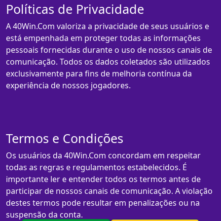
Políticas de Privacidade
A 40Win.Com valoriza a privacidade de seus usuários e
está empenhada em proteger todas as informações
pessoais fornecidas durante o uso de nossos canais de
comunicação. Todos os dados coletados são utilizados
exclusivamente para fins de melhoria contínua da
experiência de nossos jogadores.
Termos e Condições
Os usuários da 40Win.Com concordam em respeitar
todas as regras e regulamentos estabelecidos. É
importante ler e entender todos os termos antes de
participar de nossos canais de comunicação. A violação
destes termos pode resultar em penalizações ou na
suspensão da conta.