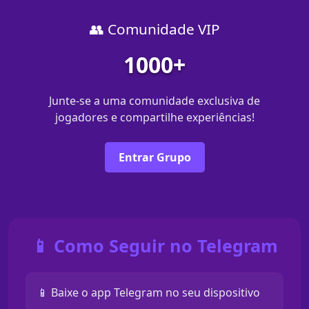
👥 Comunidade VIP
1000+
Junte-se a uma comunidade exclusiva de
jogadores e compartilhe experiências!
Entrar Grupo
📱 Como Seguir no Telegram
📱 Baixe o app Telegram no seu dispositivo