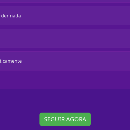
erder nada
a
aticamente
SEGUIR AGORA