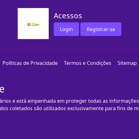
Acessos
Login
Registrar-se
Políticas de Privacidade
Termos e Condições
Sitemap
de
uários e está empenhada em proteger todas as informações
os coletados são utilizados exclusivamente para fins de m