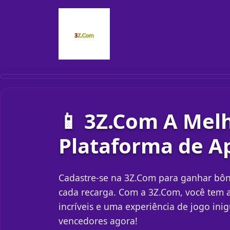
📱 3Z.Com A Mel
Plataforma de A
Cadastre-se na 3Z.Com para ganhar bôn
cada recarga. Com a 3Z.Com, você tem 
incríveis e uma experiência de jogo inig
vencedores agora!