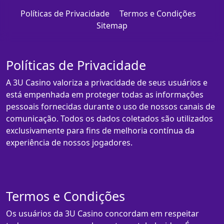
Políticas de Privacidade
Termos e Condições
Sitemap
Políticas de Privacidade
A 3U Casino valoriza a privacidade de seus usuários e
está empenhada em proteger todas as informações
pessoais fornecidas durante o uso de nossos canais de
comunicação. Todos os dados coletados são utilizados
exclusivamente para fins de melhoria contínua da
experiência de nossos jogadores.
Termos e Condições
Os usuários da 3U Casino concordam em respeitar