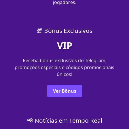
jogadores.
🎁 Bônus Exclusivos
VIP
Receba bônus exclusivos do Telegram,
promoções especiais e códigos promocionais
únicos!
Ver Bônus
📢 Notícias em Tempo Real