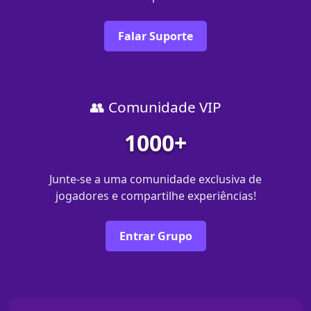
Falar Suporte
👥 Comunidade VIP
1000+
Junte-se a uma comunidade exclusiva de
jogadores e compartilhe experiências!
Entrar Grupo