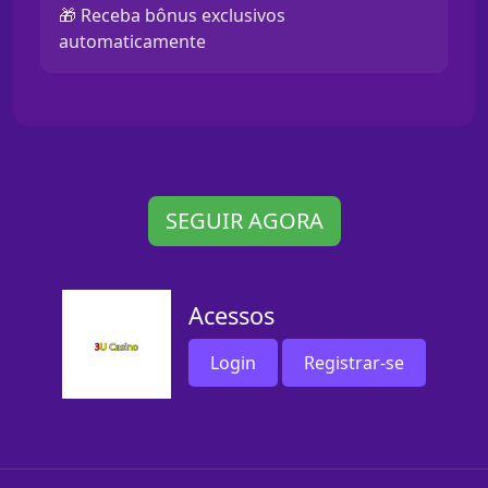
🎁 Receba bônus exclusivos
automaticamente
SEGUIR AGORA
Acessos
Login
Registrar-se