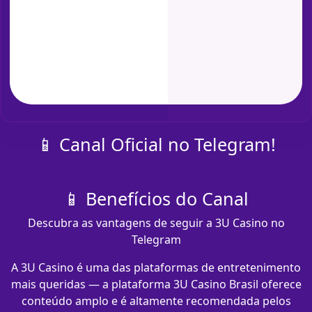
📱 Canal Oficial no Telegram!
📱 Benefícios do Canal
Descubra as vantagens de seguir a 3U Casino no
Telegram
A 3U Casino é uma das plataformas de entretenimento
mais queridas — a plataforma 3U Casino Brasil oferece
conteúdo amplo e é altamente recomendada pelos