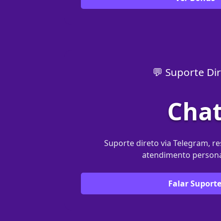
💬 Suporte Di
Cha
Suporte direto via Telegram, r
atendimento persona
Falar Suport