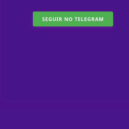
SEGUIR NO TELEGRAM