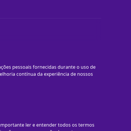
ções pessoais fornecidas durante o uso de
elhoria contínua da experiência de nossos
importante ler e entender todos os termos