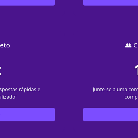
reto
👥 
t
espostas rápidas e
Junte-se a uma com
lizado!
compa
e