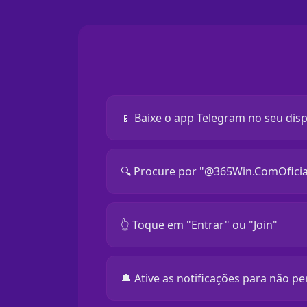
📱 Baixe o app Telegram no seu disp
🔍 Procure por "@365Win.ComOficia
👆 Toque em "Entrar" ou "Join"
🔔 Ative as notificações para não p