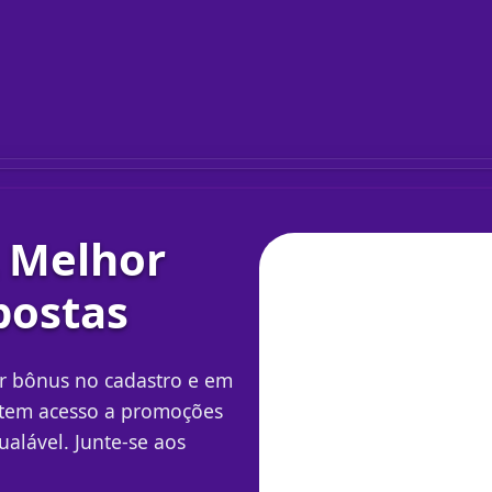
 Melhor
postas
r bônus no cadastro e em
 tem acesso a promoções
ualável. Junte-se aos