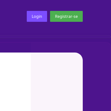
Login
Registrar-se