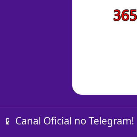
📱 Canal Oficial no Telegram!