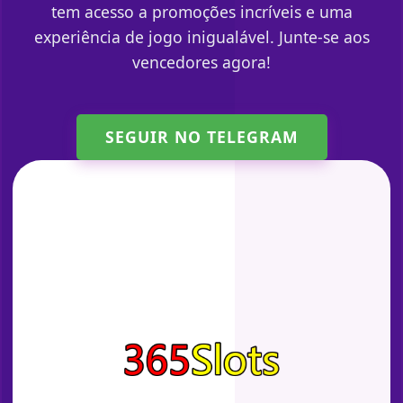
tem acesso a promoções incríveis e uma
experiência de jogo inigualável. Junte-se aos
vencedores agora!
SEGUIR NO TELEGRAM