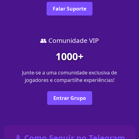
Falar Suporte
👥 Comunidade VIP
1000+
Junte-se a uma comunidade exclusiva de
jogadores e compartilhe experiências!
Entrar Grupo
📱 Como Seguir no Telegram