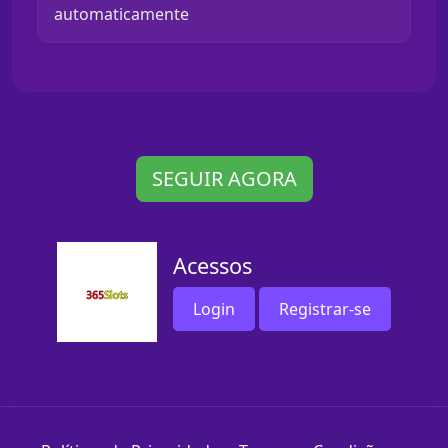
automaticamente
SEGUIR AGORA
Acessos
Login
Registrar-se