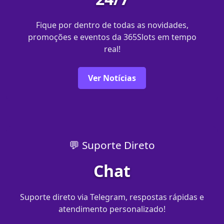
Fique por dentro de todas as novidades,
promoções e eventos da 365Slots em tempo
real!
Ver Notícias
💬 Suporte Direto
Chat
Suporte direto via Telegram, respostas rápidas e
atendimento personalizado!