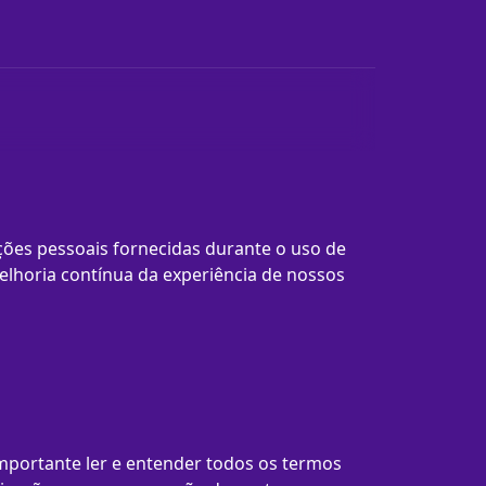
ções pessoais fornecidas durante o uso de
elhoria contínua da experiência de nossos
mportante ler e entender todos os termos