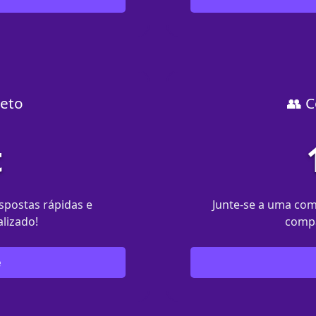
reto
👥 
t
espostas rápidas e
Junte-se a uma com
lizado!
compa
e