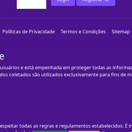
Políticas de Privacidade
Termos e Condições
Sitemap
de
s usuários e está empenhada em proteger todas as informa
os coletados são utilizados exclusivamente para fins de m
peitar todas as regras e regulamentos estabelecidos. É i