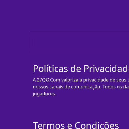
Políticas de Privacida
A 27QQ.Com valoriza a privacidade de seus
nossos canais de comunicação. Todos os dad
jogadores.
Termos e Condições