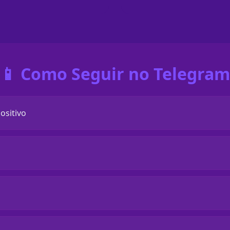
📱 Como Seguir no Telegram
ositivo