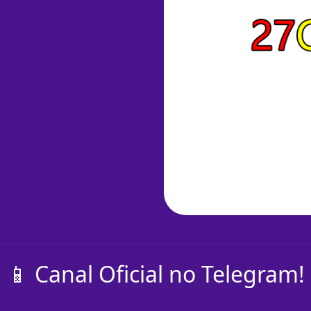
📱 Canal Oficial no Telegram!