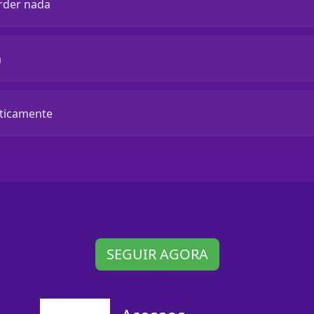
erder nada
a
aticamente
SEGUIR AGORA