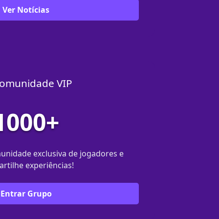
Ver Notícias
Comunidade VIP
1000+
unidade exclusiva de jogadores e
rtilhe experiências!
Entrar Grupo