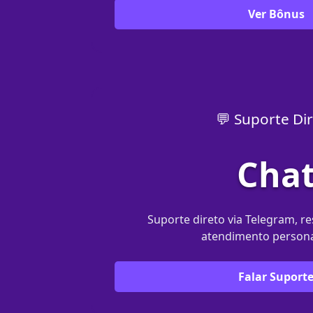
Ver Bônus
💬 Suporte Di
Cha
Suporte direto via Telegram, r
atendimento persona
Falar Suport