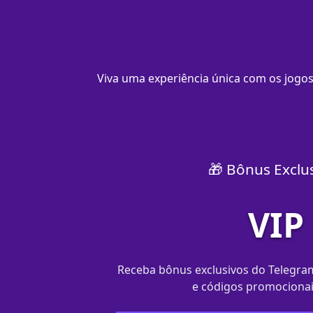
Viva uma experiência única com os jogos
🎁 Bônus Exclu
VIP
Receba bônus exclusivos do Telegra
e códigos promocionai