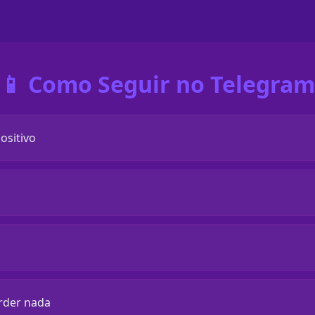
📱 Como Seguir no Telegram
ositivo
erder nada