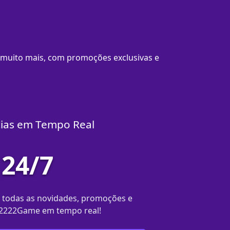
m
e muito mais, com promoções exclusivas e
cias em Tempo Real
24/7
e todas as novidades, promoções e
 2222Game em tempo real!