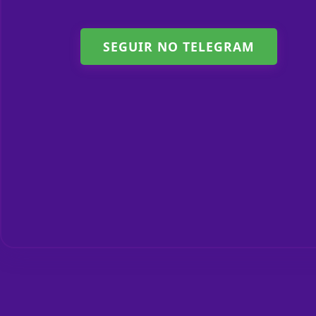
SEGUIR NO TELEGRAM