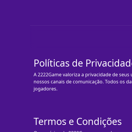
Políticas de Privacida
A 2222Game valoriza a privacidade de seus
nossos canais de comunicação. Todos os dad
jogadores.
Termos e Condições