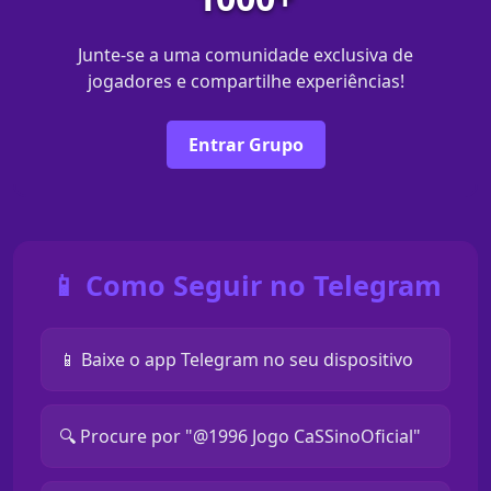
Junte-se a uma comunidade exclusiva de
jogadores e compartilhe experiências!
Entrar Grupo
📱 Como Seguir no Telegram
📱 Baixe o app Telegram no seu dispositivo
🔍 Procure por "@1996 Jogo CaSSinoOficial"