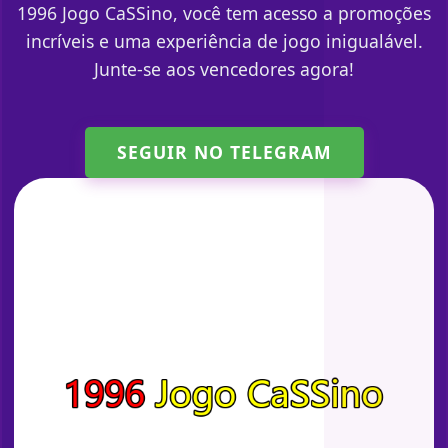
1996 Jogo CaSSino, você tem acesso a promoções
incríveis e uma experiência de jogo inigualável.
Junte-se aos vencedores agora!
SEGUIR NO TELEGRAM