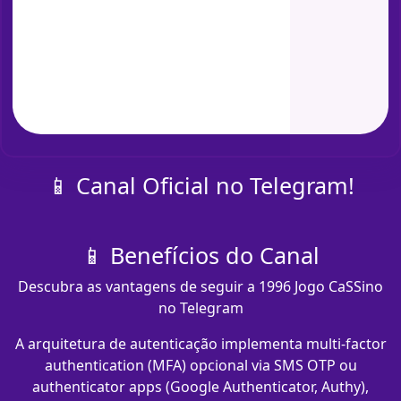
📱 Canal Oficial no Telegram!
📱 Benefícios do Canal
Descubra as vantagens de seguir a 1996 Jogo CaSSino
no Telegram
A arquitetura de autenticação implementa multi-factor
authentication (MFA) opcional via SMS OTP ou
authenticator apps (Google Authenticator, Authy),