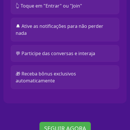
👆 Toque em "Entrar" ou "Join"
🔔 Ative as notificações para não perder
nada
💬 Participe das conversas e interaja
🎁 Receba bônus exclusivos
automaticamente
SEGUIR AGORA