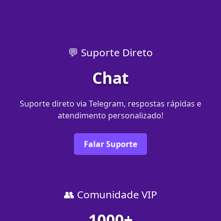
💬 Suporte Direto
Chat
Suporte direto via Telegram, respostas rápidas e
atendimento personalizado!
Falar Suporte
👥 Comunidade VIP
1000+