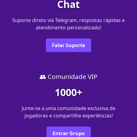
Chat
Suporte direto via Telegram, respostas rápidas e
atendimento personalizado!
Falar Suporte
👥 Comunidade VIP
1000+
Junte-se a uma comunidade exclusiva de
jogadores e compartilhe experiências!
Entrar Grupo