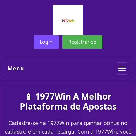
Login
Registrar-se
Menu
📱 1977Win A Melhor
Plataforma de Apostas
Cadastre-se na 1977Win para ganhar bônus no
cadastro e em cada recarga. Com a 1977Win, você