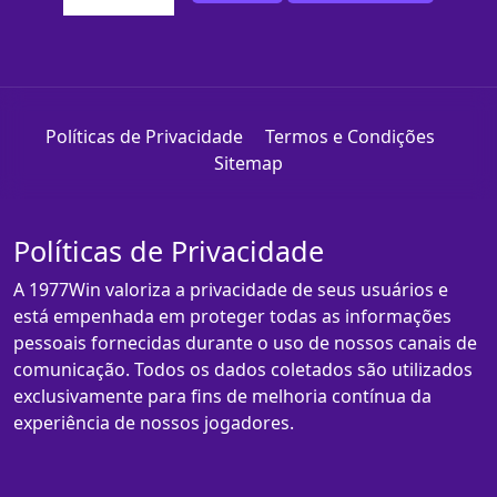
Políticas de Privacidade
Termos e Condições
Sitemap
Políticas de Privacidade
A 1977Win valoriza a privacidade de seus usuários e
está empenhada em proteger todas as informações
pessoais fornecidas durante o uso de nossos canais de
comunicação. Todos os dados coletados são utilizados
exclusivamente para fins de melhoria contínua da
experiência de nossos jogadores.