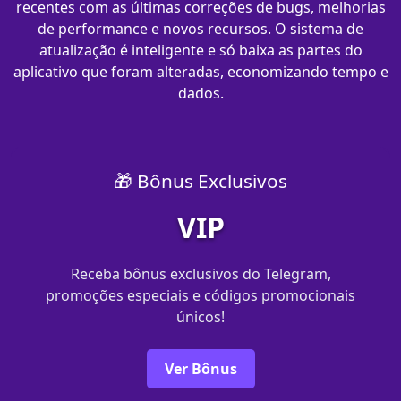
recentes com as últimas correções de bugs, melhorias
de performance e novos recursos. O sistema de
atualização é inteligente e só baixa as partes do
aplicativo que foram alteradas, economizando tempo e
dados.
🎁 Bônus Exclusivos
VIP
Receba bônus exclusivos do Telegram,
promoções especiais e códigos promocionais
únicos!
Ver Bônus