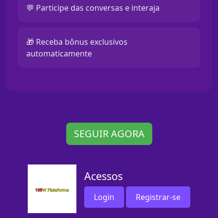
💬 Participe das conversas e interaja
🎁 Receba bônus exclusivos
automaticamente
SEGUIR AGORA
Acessos
Login
Registrar-se