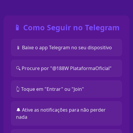
📱 Como Seguir no Telegram
📱 Baixe o app Telegram no seu dispositivo
🔍 Procure por "@188W PlataformaOficial"
👆 Toque em "Entrar" ou "Join"
🔔 Ative as notificações para não perder
nada