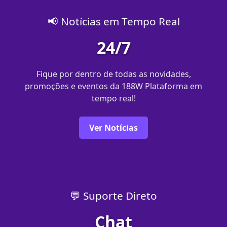
📢 Notícias em Tempo Real
24/7
Fique por dentro de todas as novidades,
promoções e eventos da 188W Plataforma em
tempo real!
Ver Notícias
💬 Suporte Direto
Chat