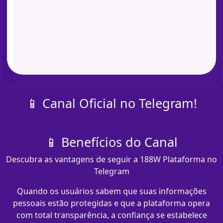
📱 Canal Oficial no Telegram!
📱 Benefícios do Canal
Descubra as vantagens de seguir a 188W Plataforma no
Telegram
Quando os usuários sabem que suas informações
pessoais estão protegidas e que a plataforma opera
com total transparência, a confiança se estabelece