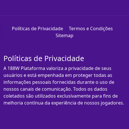
Políticas de Privacidade
Termos e Condições
Sitemap
Políticas de Privacidade
A 188W Plataforma valoriza a privacidade de seus
usuários e está empenhada em proteger todas as
informações pessoais fornecidas durante o uso de
nossos canais de comunicação. Todos os dados
coletados são utilizados exclusivamente para fins de
melhoria contínua da experiência de nossos jogadores.