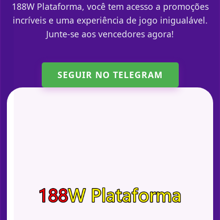
188W Plataforma, você tem acesso a promoções
incríveis e uma experiência de jogo inigualável.
Junte-se aos vencedores agora!
SEGUIR NO TELEGRAM