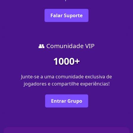
Falar Suporte
👥 Comunidade VIP
1000+
Junte-se a uma comunidade exclusiva de
jogadores e compartilhe experiências!
Entrar Grupo