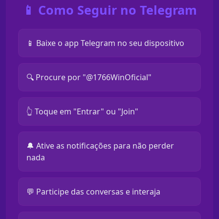
📱 Como Seguir no Telegram
📱 Baixe o app Telegram no seu dispositivo
🔍 Procure por "@1766WinOficial"
👆 Toque em "Entrar" ou "Join"
🔔 Ative as notificações para não perder
nada
💬 Participe das conversas e interaja