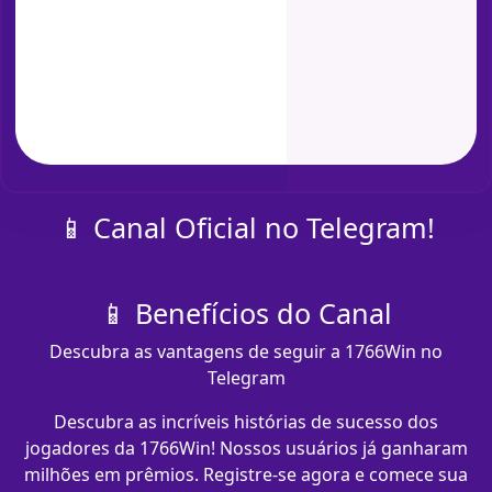
📱 Canal Oficial no Telegram!
📱 Benefícios do Canal
Descubra as vantagens de seguir a 1766Win no
Telegram
Descubra as incríveis histórias de sucesso dos
jogadores da 1766Win! Nossos usuários já ganharam
milhões em prêmios. Registre-se agora e comece sua