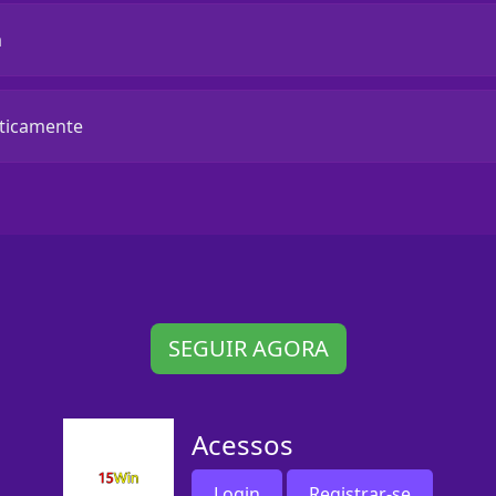
a
aticamente
SEGUIR AGORA
Acessos
Login
Registrar-se