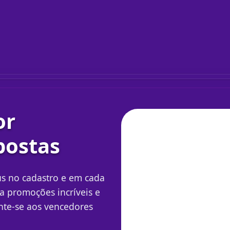
or
postas
s no cadastro e em cada
a promoções incríveis e
unte-se aos vencedores