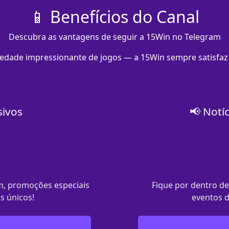
📱 Benefícios do Canal
Descubra as vantagens de seguir a 15Win no Telegram
iedade impressionante de jogos — a 15Win sempre satisfaz 
sivos
📢 Notí
m, promoções especiais
Fique por dentro d
s únicos!
eventos d