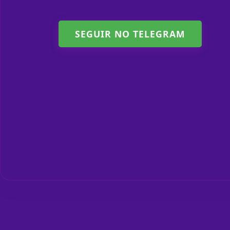
SEGUIR NO TELEGRAM