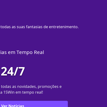
todas as suas fantasias de entretenimento.
cias em Tempo Real
24/7
e todas as novidades, promoções e
a 15Win em tempo real!
Ver Notícias