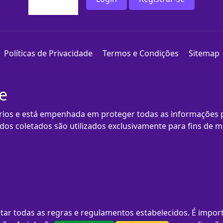
Políticas de Privacidade
Termos e Condições
Sitemap
de
ários e está empenhada em proteger todas as informações 
os coletados são utilizados exclusivamente para fins de m
r todas as regras e regulamentos estabelecidos. É import