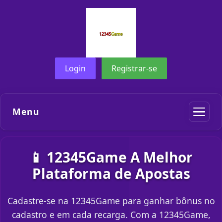
Login
Registrar-se
Menu
📱 12345Game A Melhor
Plataforma de Apostas
Cadastre-se na 12345Game para ganhar bônus no
cadastro e em cada recarga. Com a 12345Game,