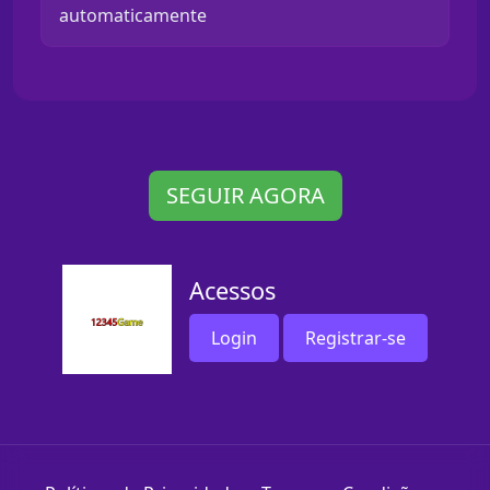
automaticamente
SEGUIR AGORA
Acessos
Login
Registrar-se