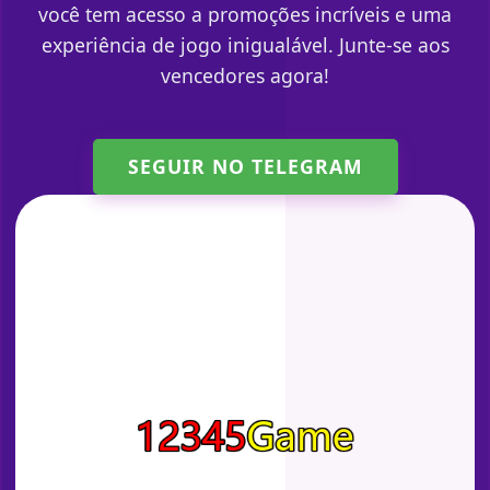
você tem acesso a promoções incríveis e uma
experiência de jogo inigualável. Junte-se aos
vencedores agora!
SEGUIR NO TELEGRAM