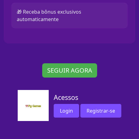
🎁 Receba bônus exclusivos
automaticamente
SEGUIR AGORA
Acessos
Login
Registrar-se