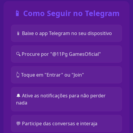
📱 Como Seguir no Telegram
📱 Baixe o app Telegram no seu dispositivo
🔍 Procure por "@11Pg GamesOficial"
👆 Toque em "Entrar" ou "Join"
🔔 Ative as notificações para não perder
nada
💬 Participe das conversas e interaja