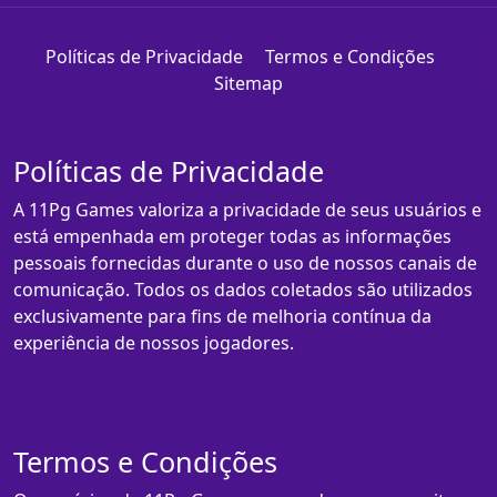
Políticas de Privacidade
Termos e Condições
Sitemap
Políticas de Privacidade
A 11Pg Games valoriza a privacidade de seus usuários e
está empenhada em proteger todas as informações
pessoais fornecidas durante o uso de nossos canais de
comunicação. Todos os dados coletados são utilizados
exclusivamente para fins de melhoria contínua da
experiência de nossos jogadores.
Termos e Condições