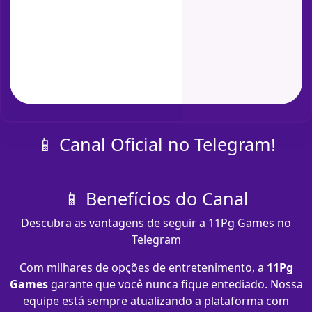
📱 Canal Oficial no Telegram!
📱 Benefícios do Canal
Descubra as vantagens de seguir a 11Pg Games no
Telegram
Com milhares de opções de entretenimento, a
11Pg
Games
garante que você nunca fique entediado. Nossa
equipe está sempre atualizando a plataforma com