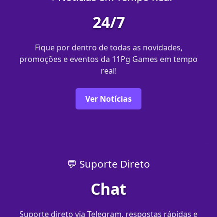
24/7
Fique por dentro de todas as novidades,
promoções e eventos da 11Pg Games em tempo
real!
Ver Notícias
💬 Suporte Direto
Chat
Suporte direto via Telegram, respostas rápidas e