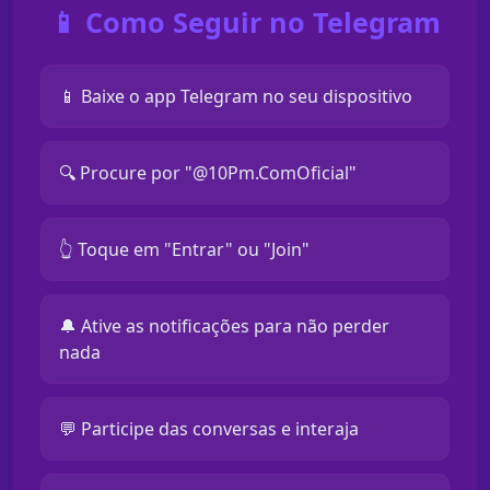
📱 Como Seguir no Telegram
📱 Baixe o app Telegram no seu dispositivo
🔍 Procure por "@10Pm.ComOficial"
👆 Toque em "Entrar" ou "Join"
🔔 Ative as notificações para não perder
nada
💬 Participe das conversas e interaja