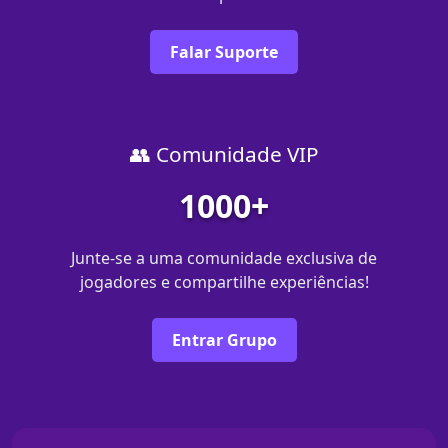
Falar Suporte
👥 Comunidade VIP
1000+
Junte-se a uma comunidade exclusiva de
jogadores e compartilhe experiências!
Entrar Grupo