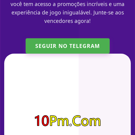
você tem acesso a promoções incríveis e uma
experiência de jogo inigualável. Junte-se aos
vencedores agora!
SEGUIR NO TELEGRAM