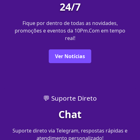
24/7
Fique por dentro de todas as novidades,
promoções e eventos da 10Pm.Com em tempo
real!
Ver Notícias
💬 Suporte Direto
Chat
Suporte direto via Telegram, respostas rápidas e
atendimento personalizado!