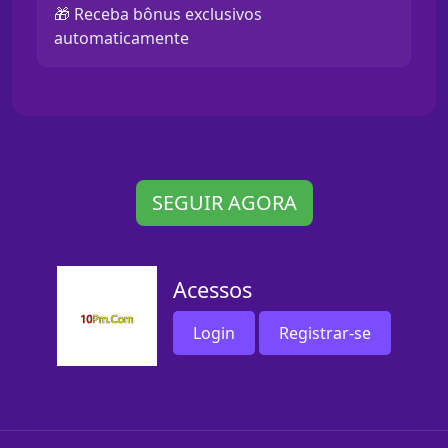
🎁 Receba bônus exclusivos
automaticamente
SEGUIR AGORA
Acessos
Login
Registrar-se