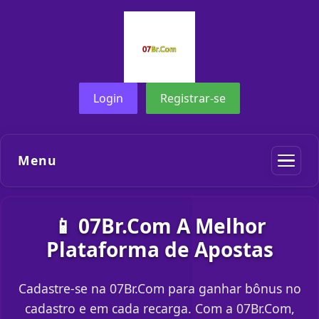
Login
Registrar-se
Menu
📱 07Br.Com A Melhor
Plataforma de Apostas
Cadastre-se na 07Br.Com para ganhar bônus no
cadastro e em cada recarga. Com a 07Br.Com,