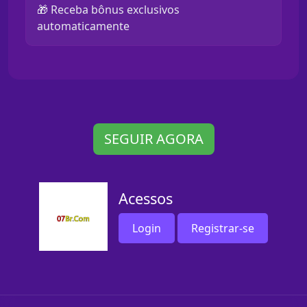
🎁 Receba bônus exclusivos
automaticamente
SEGUIR AGORA
Acessos
Login
Registrar-se