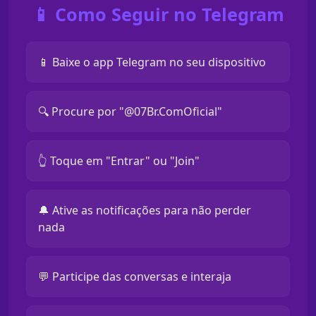
📱 Como Seguir no Telegram
📱 Baixe o app Telegram no seu dispositivo
🔍 Procure por "@07Br.ComOficial"
👆 Toque em "Entrar" ou "Join"
🔔 Ative as notificações para não perder
nada
💬 Participe das conversas e interaja