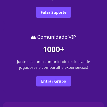
Falar Suporte
👥 Comunidade VIP
1000+
Junte-se a uma comunidade exclusiva de
jogadores e compartilhe experiências!
Entrar Grupo